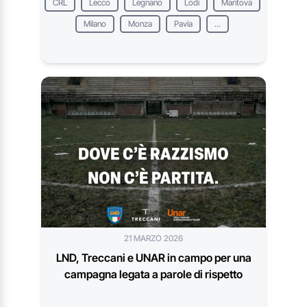
CRL
Lecco
Legnano
Lodi
Mantova
Milano
Monza
Pavia
...
21 MARZO 2026
LND, Treccani e UNAR in campo per una
campagna legata a parole di rispetto