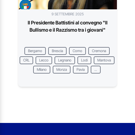
9 SETTEMBRE 2025
Il Presidente Battistini al convegno "Il
Bullismo e il Razzismo tra i giovani"
Bergamo
Brescia
Como
Cremona
CRL
Lecco
Legnano
Lodi
Mantova
Milano
Monza
Pavia
...