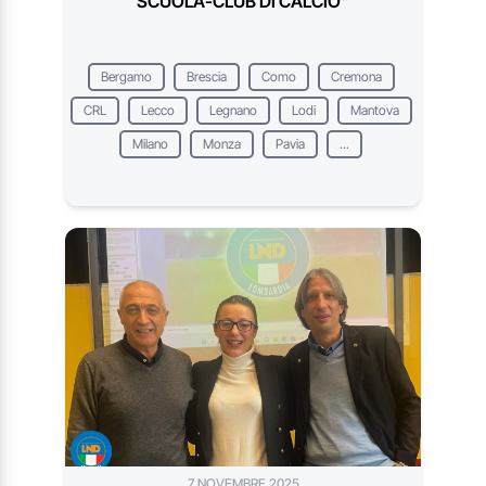
SCUOLA-CLUB DI CALCIO"
Bergamo
Brescia
Como
Cremona
CRL
Lecco
Legnano
Lodi
Mantova
Milano
Monza
Pavia
...
7 NOVEMBRE 2025