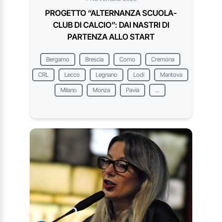
PROGETTO “ALTERNANZA SCUOLA-
CLUB DI CALCIO”: DAI NASTRI DI
PARTENZA ALLO START
Bergamo
Brescia
Como
Cremona
CRL
Lecco
Legnano
Lodi
Mantova
Milano
Monza
Pavia
...