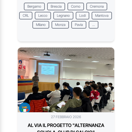
Bergamo
Brescia
Como
Cremona
CRL
Lecco
Legnano
Lodi
Mantova
Milano
Monza
Pavia
...
27 FEBBRAIO 2026
AL VIA IL PROGETTO "ALTERNANZA