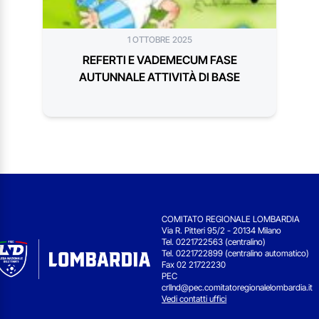
1 OTTOBRE 2025
REFERTI E VADEMECUM FASE
AUTUNNALE ATTIVITÀ DI BASE
COMITATO REGIONALE LOMBARDIA
Via R. Pitteri 95/2 - 20134 Milano
Tel. 0221722563 (centralino)
Tel. 0221722899 (centralino automatico)
Fax 02 21722230
PEC
crllnd@pec.comitatoregionalelombardia.it
Vedi contatti uffici