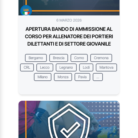
6 MARZO 2026
APERTURA BANDO DI AMMISSIONE AL
CORSO PER ALLENATORE DEI PORTIERI
DILETTANTI E DI SETTORE GIOVANILE
Bergamo
Brescia
Como
Cremona
CRL
Lecco
Legnano
Lodi
Mantova
Milano
Monza
Pavia
...