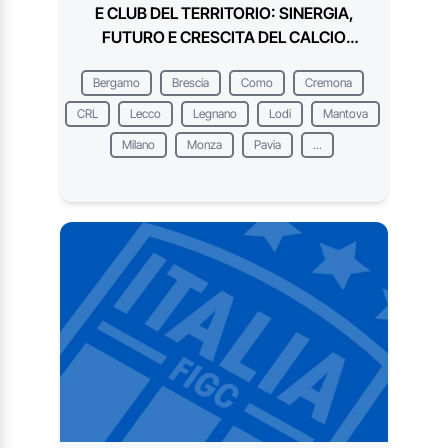
E CLUB DEL TERRITORIO: SINERGIA,
FUTURO E CRESCITA DEL CALCIO
GIOVANILE
Bergamo
Brescia
Como
Cremona
CRL
Lecco
Legnano
Lodi
Mantova
Milano
Monza
Pavia
...