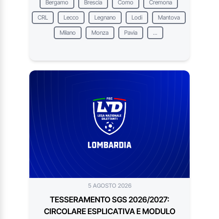
Bergamo
Brescia
Como
Cremona
CRL
Lecco
Legnano
Lodi
Mantova
Milano
Monza
Pavia
...
5 AGOSTO 2026
TESSERAMENTO SGS 2026/2027:
CIRCOLARE ESPLICATIVA E MODULO