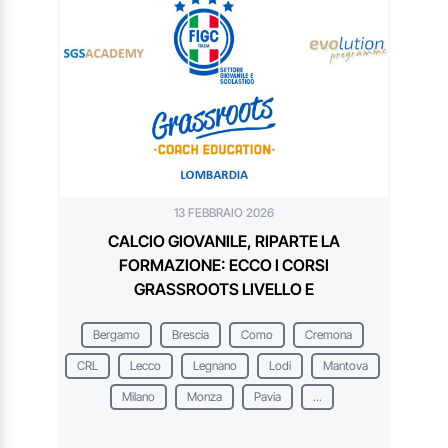
13 FEBBRAIO 2026
CALCIO GIOVANILE, RIPARTE LA
FORMAZIONE: ECCO I CORSI
GRASSROOTS LIVELLO E
Bergamo
Brescia
Como
Cremona
CRL
Lecco
Legnano
Lodi
Mantova
Milano
Monza
Pavia
...