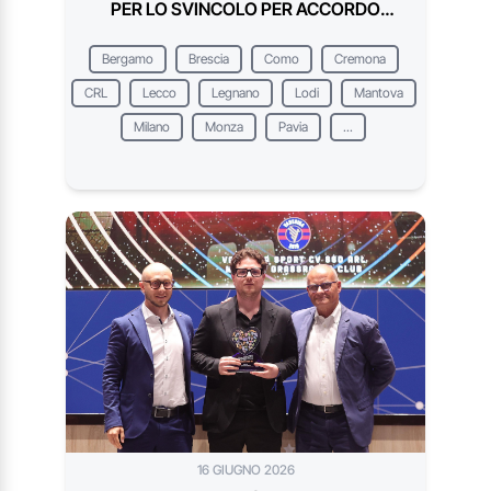
PER LO SVINCOLO PER ACCORDO
PRIMA DELL'INIZIO DELL'ATTIVITÀ
Bergamo
Brescia
Como
Cremona
CRL
Lecco
Legnano
Lodi
Mantova
Milano
Monza
Pavia
...
16 GIUGNO 2026