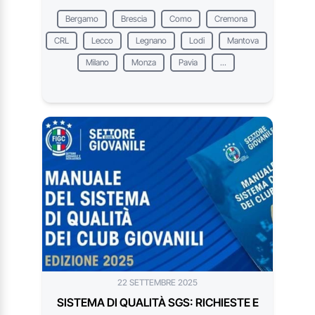
Bergamo
Brescia
Como
Cremona
CRL
Lecco
Legnano
Lodi
Mantova
Milano
Monza
Pavia
...
22 SETTEMBRE 2025
SISTEMA DI QUALITÀ SGS: RICHIESTE E