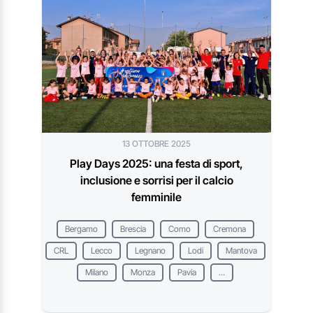
13 OTTOBRE 2025
Play Days 2025: una festa di sport,
inclusione e sorrisi per il calcio
femminile
Bergamo
Brescia
Como
Cremona
CRL
Lecco
Legnano
Lodi
Mantova
Milano
Monza
Pavia
...