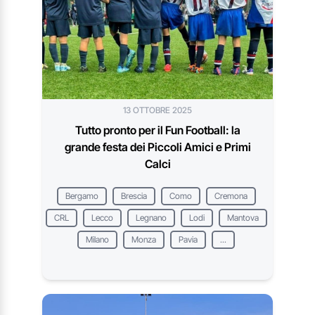
13 OTTOBRE 2025
Tutto pronto per il Fun Football: la
grande festa dei Piccoli Amici e Primi
Calci
Bergamo
Brescia
Como
Cremona
CRL
Lecco
Legnano
Lodi
Mantova
Milano
Monza
Pavia
...