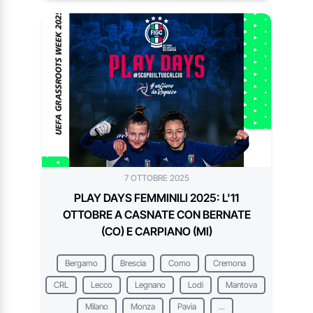
7 OTTOBRE 2025
PLAY DAYS FEMMINILI 2025: L'11
OTTOBRE A CASNATE CON BERNATE
(CO) E CARPIANO (MI)
Bergamo
Brescia
Como
Cremona
CRL
Lecco
Legnano
Lodi
Mantova
Milano
Monza
Pavia
...