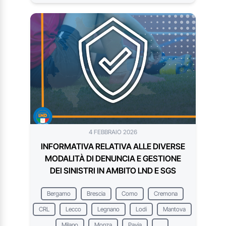
4 FEBBRAIO 2026
INFORMATIVA RELATIVA ALLE DIVERSE
MODALITÀ DI DENUNCIA E GESTIONE
DEI SINISTRI IN AMBITO LND E SGS
Bergamo
Brescia
Como
Cremona
CRL
Lecco
Legnano
Lodi
Mantova
Milano
Monza
Pavia
...