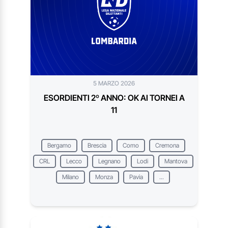
5 MARZO 2026
ESORDIENTI 2º ANNO: OK AI TORNEI A
11
Bergamo
Brescia
Como
Cremona
CRL
Lecco
Legnano
Lodi
Mantova
Milano
Monza
Pavia
...