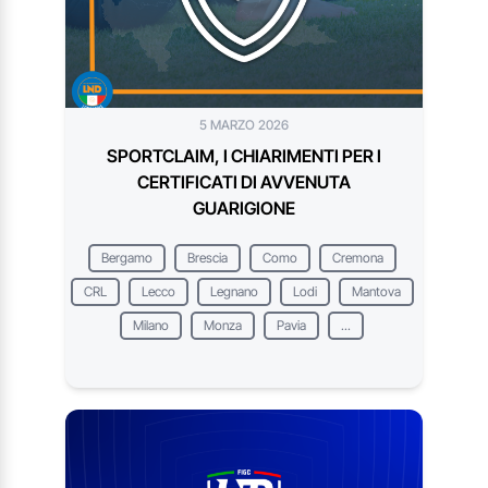
5 MARZO 2026
SPORTCLAIM, I CHIARIMENTI PER I
CERTIFICATI DI AVVENUTA
GUARIGIONE
Bergamo
Brescia
Como
Cremona
CRL
Lecco
Legnano
Lodi
Mantova
Milano
Monza
Pavia
...