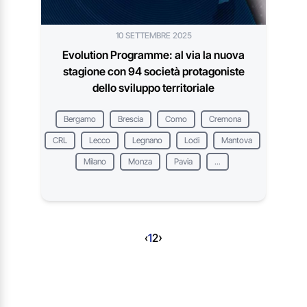
10 SETTEMBRE 2025
Evolution Programme: al via la nuova
stagione con 94 società protagoniste
dello sviluppo territoriale
Bergamo
Brescia
Como
Cremona
CRL
Lecco
Legnano
Lodi
Mantova
Milano
Monza
Pavia
...
›
‹
1
2