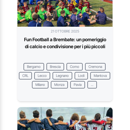
21 OTTOBRE 2025
Fun Football a Brembate: un pomeriggio
di calcio e condivisione per i più piccoli
Bergamo
Brescia
Como
Cremona
CRL
Lecco
Legnano
Lodi
Mantova
Milano
Monza
Pavia
...