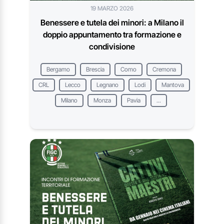
19 MARZO 2026
Benessere e tutela dei minori: a Milano il
doppio appuntamento tra formazione e
condivisione
Bergamo
Brescia
Como
Cremona
CRL
Lecco
Legnano
Lodi
Mantova
Milano
Monza
Pavia
...