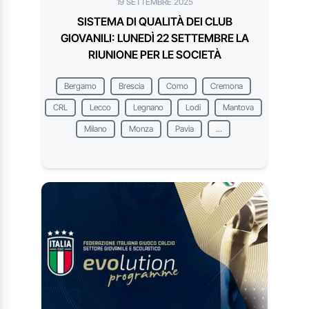
19 SETTEMBRE 2025
SISTEMA DI QUALITÀ DEI CLUB
GIOVANILI: LUNEDÌ 22 SETTEMBRE LA
RIUNIONE PER LE SOCIETÀ
Bergamo
Brescia
Como
Cremona
CRL
Lecco
Legnano
Lodi
Mantova
Milano
Monza
Pavia
...