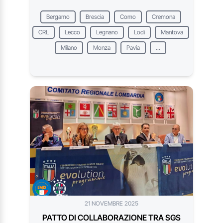
Bergamo
Brescia
Como
Cremona
CRL
Lecco
Legnano
Lodi
Mantova
Milano
Monza
Pavia
...
21 NOVEMBRE 2025
PATTO DI COLLABORAZIONE TRA SGS