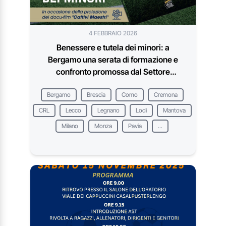
4 FEBBRAIO 2026
Benessere e tutela dei minori: a
Bergamo una serata di formazione e
confronto promossa dal Settore
Giovanile e Scolastico FIGC
Bergamo
Brescia
Como
Cremona
CRL
Lecco
Legnano
Lodi
Mantova
Milano
Monza
Pavia
...