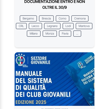
DOCUMENTAZIONE ENTRO E NON
OLTRE IL 30/9
Bergamo
Brescia
Como
Cremona
CRL
Lecco
Legnano
Lodi
Mantova
Milano
Monza
Pavia
...