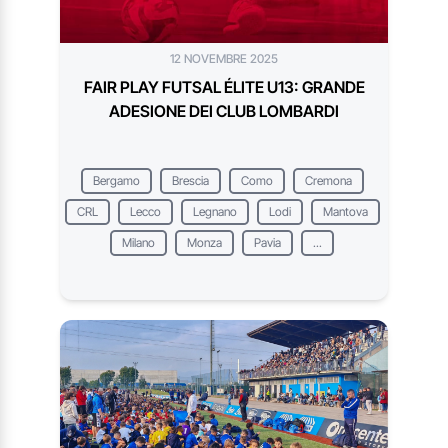
12 NOVEMBRE 2025
FAIR PLAY FUTSAL ÉLITE U13: GRANDE
ADESIONE DEI CLUB LOMBARDI
Bergamo
Brescia
Como
Cremona
CRL
Lecco
Legnano
Lodi
Mantova
Milano
Monza
Pavia
...