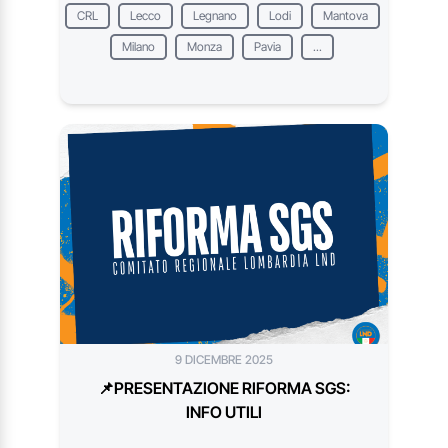
CRL
Lecco
Legnano
Lodi
Mantova
Milano
Monza
Pavia
...
9 DICEMBRE 2025
📌PRESENTAZIONE RIFORMA SGS:
INFO UTILI