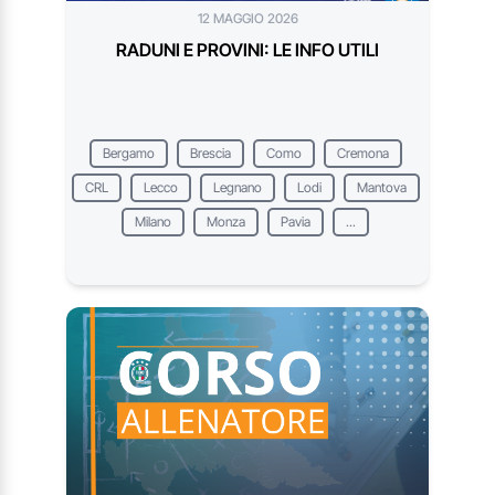
12 MAGGIO 2026
RADUNI E PROVINI: LE INFO UTILI
Bergamo
Brescia
Como
Cremona
CRL
Lecco
Legnano
Lodi
Mantova
Milano
Monza
Pavia
...