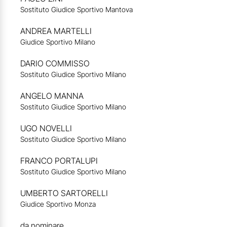
Sostituto Giudice Sportivo Mantova
ANDREA MARTELLI
Giudice Sportivo Milano
DARIO COMMISSO
Sostituto Giudice Sportivo Milano
ANGELO MANNA
Sostituto Giudice Sportivo Milano
UGO NOVELLI
Sostituto Giudice Sportivo Milano
FRANCO PORTALUPI
Sostituto Giudice Sportivo Milano
UMBERTO SARTORELLI
Giudice Sportivo Monza
da nominare