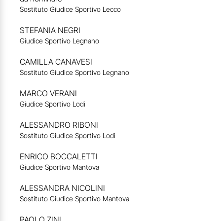
Sostituto Giudice Sportivo Lecco
STEFANIA NEGRI
Giudice Sportivo Legnano
CAMILLA CANAVESI
Sostituto Giudice Sportivo Legnano
MARCO VERANI
Giudice Sportivo Lodi
ALESSANDRO RIBONI
Sostituto Giudice Sportivo Lodi
ENRICO BOCCALETTI
Giudice Sportivo Mantova
ALESSANDRA NICOLINI
Sostituto Giudice Sportivo Mantova
PAOLO ZINI