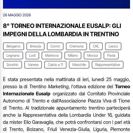
26 MAGGIO 2026
8° TORNEO INTERNAZIONALE EUSALP: GLI
IMPEGNI DELLA LOMBARDIA IN TRENTINO
Bergamo
Brescia
Como
Cremona
CRL
Lecco
Legnano
Lodi
Mantova
Milano
Monza
Pavia
Sondrio
Varese
Calcio a 11
Maschile
Rappresentative
È stata presentata nella mattinata di ieri, lunedì 25 maggio,
presso la di
Trentino Marketing
, l'ottava edizione del
Torneo
Internazionale Eusalp
organizzato dal Comitato Provinciale
Autonomo di Trento e dall’Associazione Piazza Viva di Tione
di Trento. Al tradizionale appuntamento trentino parteciperà
anche la Rappresentativa della Lombardia Under 16, guidata
da mister Elio Garavaglia, che potrà confrontarsi con i pari età
di Trento, Bolzano, Friuli Venezia-Giulia, Liguria, Piemonte