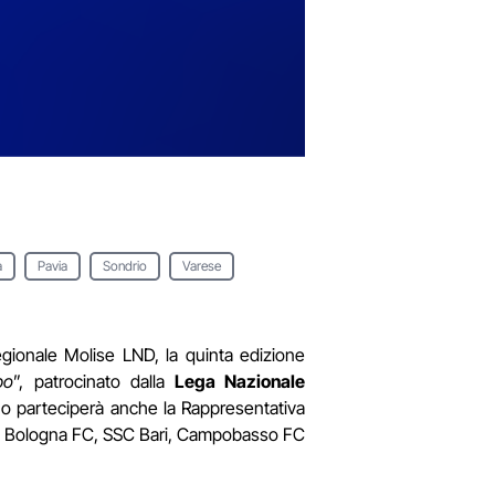
a
Pavia
Sondrio
Varese
egionale Molise LND, la quinta edizione
po
”, patrocinato dalla
Lega Nazionale
no parteciperà anche la Rappresentativa
azio, Bologna FC, SSC Bari, Campobasso FC