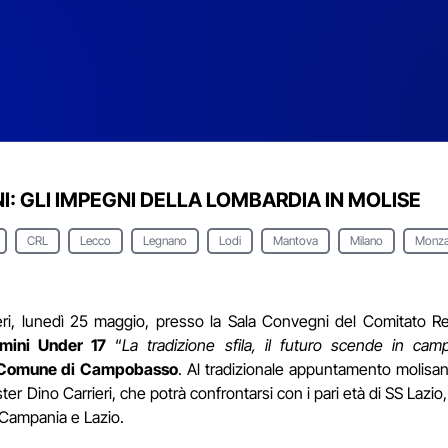
I: GLI IMPEGNI DELLA LOMBARDIA IN MOLISE
CRL
Lecco
Legnano
Lodi
Mantova
Milano
Monz
eri, lunedì 25 maggio, presso la Sala Convegni del Comitato R
mini Under 17
“
La tradizione sfila, il futuro scende in cam
Comune di Campobasso
. Al tradizionale appuntamento molisa
ter Dino Carrieri, che potrà confrontarsi con i pari età di SS L
, Campania e Lazio.