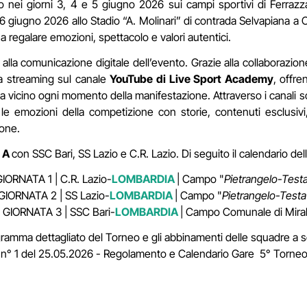
o nei giorni 3, 4 e 5 giugno 2026 sui campi sportivi di Ferrazz
l 6 giugno 2026 allo Stadio “A. Molinari” di contrada Selvapiana 
 regalare emozioni, spettacolo e valori autentici.
lla comunicazione digitale dell’evento. Grazie alla collaborazio
ta streaming sul canale
YouTube di Live Sport Academy
, offre
e da vicino ogni momento della manifestazione. Attraverso i canali s
 le emozioni della competizione con storie, contenuti esclusiv
ione.
e A
con SSC Bari, SS Lazio e C.R. Lazio. Di seguito il calendario del
GIORNATA 1 | C.R. Lazio-
LOMBARDIA
| Campo "
Pietrangelo-Test
 GIORNATA 2 | SS Lazio-
LOMBARDIA
| Campo "
Pietrangelo-Testa
- GIORNATA 3 | SSC Bari-
LOMBARDIA
| Campo Comunale di Mirab
ogramma dettagliato del Torneo e gli abbinamenti delle squadre a s
le n° 1 del 25.05.2026 - Regolamento e Calendario Gare 5° Torne