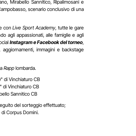
ano, Mirabello Sannitico, Ripalimosani e
a Campobasso, scenario conclusivo di una
ne con
Live Sport Academy
, tutte le gare
ndo agli appassionati, alle famiglie e agli
ocial
Instagram e Facebook del torneo
,
i, aggiornamenti, immagini e backstage
la
Rapp
lombarda.
a
" di Vinchiaturo CB
" di Vinchiaturo CB
ello Sannitico CB
eguito del sorteggio effettuato;
o di Corpus Domini.