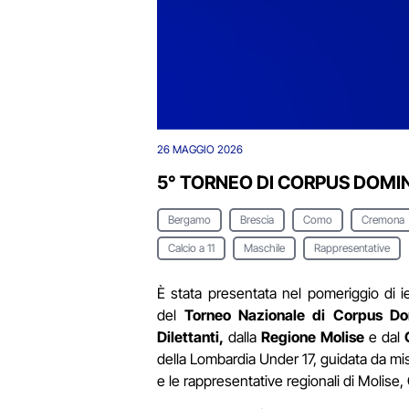
26 MAGGIO 2026
5° TORNEO DI CORPUS DOMIN
Bergamo
Brescia
Como
Cremona
Calcio a 11
Maschile
Rappresentative
È stata presentata nel pomeriggio di i
del
Torneo Nazionale di Corpus Do
Dilettanti,
dalla
Regione Molise
e dal
della Lombardia Under 17, guidata da mis
e le rappresentative regionali di Molise