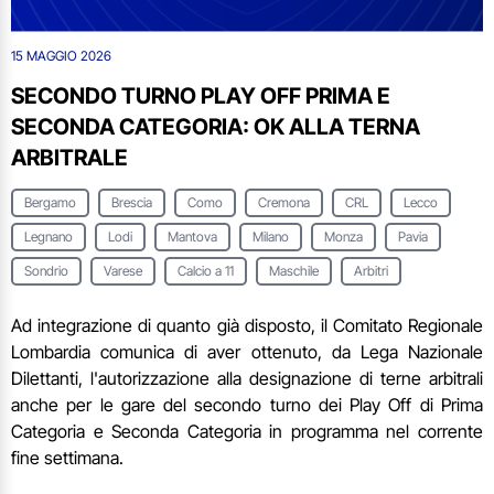
15 MAGGIO 2026
SECONDO TURNO PLAY OFF PRIMA E
SECONDA CATEGORIA: OK ALLA TERNA
ARBITRALE
Bergamo
Brescia
Como
Cremona
CRL
Lecco
Legnano
Lodi
Mantova
Milano
Monza
Pavia
Sondrio
Varese
Calcio a 11
Maschile
Arbitri
Ad integrazione di quanto già disposto, il Comitato Regionale
Lombardia comunica di aver ottenuto, da Lega Nazionale
Dilettanti, l'autorizzazione alla designazione di terne arbitrali
anche per le gare del secondo turno dei Play Off di Prima
Categoria e Seconda Categoria in programma nel corrente
fine settimana.