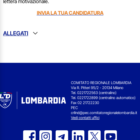
lettera motivazionale.
INVIA LA TUA CANDIDATURA
ALLEGATI
COMITATO REGIONALE LOMBARDIA
Via R. Pitteri 95/2 - 20134 Milano
Tel. 0221722563 (centralino)
Tel. 0221722899 (centralino automatico)
Fax 02 21722230
PEC
crllnd@pec.comitatoregionalelombardia.it
Vedi contatti uffici