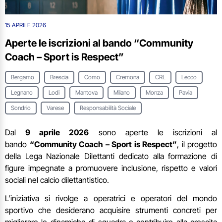
15 APRILE 2026
Aperte le iscrizioni al bando “Community
Coach – Sport is Respect”
Bergamo
Brescia
Como
Cremona
CRL
Lecco
Legnano
Lodi
Mantova
Milano
Monza
Pavia
Sondrio
Varese
Responsabilità Sociale
Dal
9 aprile 2026
sono aperte le iscrizioni al
bando
“Community Coach – Sport is Respect”
, il progetto
della Lega Nazionale Dilettanti dedicato alla formazione di
figure impegnate a promuovere inclusione, rispetto e valori
sociali nel calcio dilettantistico.
L’iniziativa si rivolge a operatrici e operatori del mondo
sportivo che desiderano acquisire strumenti concreti per
migliorare le dinamiche di squadra e contribuire alla crescita