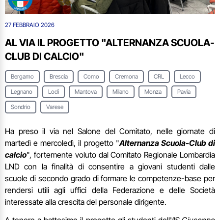
27 FEBBRAIO 2026
AL VIA IL PROGETTO "ALTERNANZA SCUOLA-
CLUB DI CALCIO"
Bergamo
Brescia
Como
Cremona
CRL
Lecco
Legnano
Lodi
Mantova
Milano
Monza
Pavia
Sondrio
Varese
Ha preso il via nel Salone del Comitato, nelle giornate di
martedì e mercoledì, il progetto "
Alternanza Scuola-Club di
calcio
", fortemente voluto dal Comitato Regionale Lombardia
LND con la finalità di consentire a giovani studenti dalle
scuole di secondo grado di formare le competenze-base per
rendersi utili agli uffici della Federazione e delle Società
interessate alla crescita del personale dirigente.
A tenere a battesimo il progetto gli studenti dell'
IIS Giuseppe