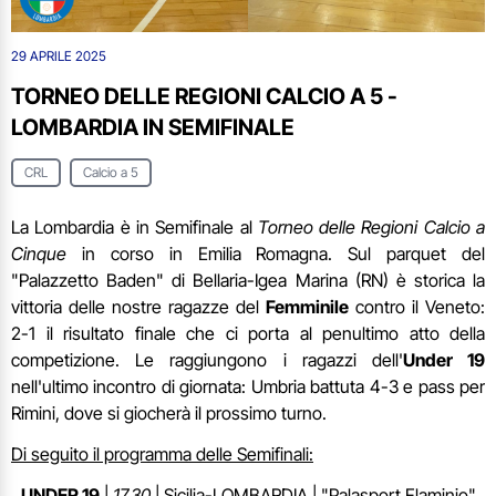
29 APRILE 2025
TORNEO DELLE REGIONI CALCIO A 5 -
LOMBARDIA IN SEMIFINALE
CRL
Calcio a 5
La Lombardia è in Semifinale al
Torneo delle Regioni Calcio a
Cinque
in corso in Emilia Romagna. Sul parquet del
"Palazzetto Baden" di Bellaria-Igea Marina (RN) è storica la
vittoria delle nostre ragazze del
Femminile
contro il Veneto:
2-1 il risultato finale che ci porta al penultimo atto della
competizione. Le raggiungono i ragazzi dell'
Under 19
nell'ultimo incontro di giornata: Umbria battuta 4-3 e pass per
Rimini, dove si giocherà il prossimo turno.
Di seguito il programma delle Semifinali:
UNDER 19
|
17.30
| Sicilia-LOMBARDIA | "Palasport Flaminio"