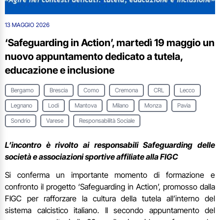
13 MAGGIO 2026
‘Safeguarding in Action’, martedì 19 maggio un
nuovo appuntamento dedicato a tutela,
educazione e inclusione
Bergamo
Brescia
Como
Cremona
CRL
Lecco
Legnano
Lodi
Mantova
Milano
Monza
Pavia
Sondrio
Varese
Responsabilità Sociale
L’incontro è rivolto ai responsabili Safeguarding delle
società e associazioni sportive affiliate alla FIGC
Si conferma un importante momento di formazione e
confronto il progetto ‘Safeguarding in Action’, promosso dalla
FIGC per rafforzare la cultura della tutela all’interno del
sistema calcistico italiano. Il secondo appuntamento del