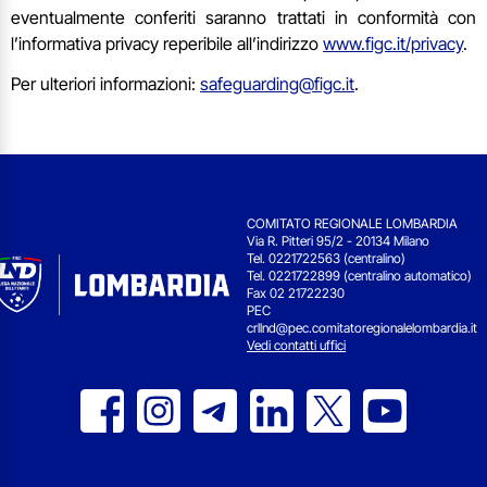
eventualmente conferiti saranno trattati in conformità con
l’informativa privacy reperibile all’indirizzo
www.figc.it/privacy
.
Per ulteriori informazioni:
safeguarding@figc.it
.
COMITATO REGIONALE LOMBARDIA
Via R. Pitteri 95/2 - 20134 Milano
Tel. 0221722563 (centralino)
Tel. 0221722899 (centralino automatico)
Fax 02 21722230
PEC
crllnd@pec.comitatoregionalelombardia.it
Vedi contatti uffici