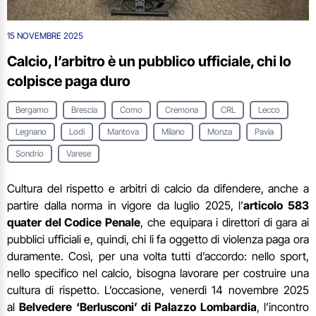
15 NOVEMBRE 2025
Calcio, l’arbitro è un pubblico ufficiale, chi lo
colpisce paga duro
Bergamo
Brescia
Como
Cremona
CRL
Lecco
Legnano
Lodi
Mantova
Milano
Monza
Pavia
Sondrio
Varese
Cultura del rispetto e arbitri di calcio da difendere, anche a
partire dalla norma in vigore da luglio 2025, l’
articolo 583
quater del Codice Penale
, che equipara i direttori di gara ai
pubblici ufficiali e, quindi, chi li fa oggetto di violenza paga ora
duramente. Così, per una volta tutti d’accordo: nello sport,
nello specifico nel calcio, bisogna lavorare per costruire una
cultura di rispetto. L’occasione, venerdì 14 novembre 2025
al
Belvedere ‘Berlusconi’ di Palazzo Lombardia
, l’incontro