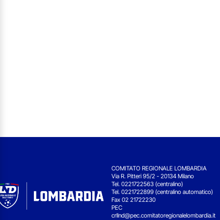
COMITATO REGIONALE LOMBARDIA
Via R. Pitteri 95/2 - 20134 Milano
Tel. 0221722563 (centralino)
Tel. 0221722899 (centralino automatico)
Fax 02 21722230
PEC
crllnd@pec.comitatoregionalelombardia.it