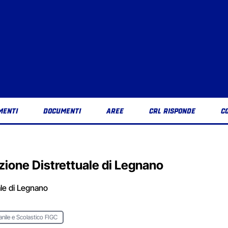
MENTI
DOCUMENTI
AREE
CRL RISPONDE
C
zione Distrettuale di Legnano
ale di Legnano
anile e Scolastico FIGC