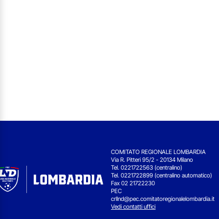
COMITATO REGIONALE LOMBARDIA
Via R. Pitteri 95/2 - 20134 Milano
Tel. 0221722563 (centralino)
Tel. 0221722899 (centralino automatico)
Fax 02 21722230
PEC
crllnd@pec.comitatoregionalelombardia.it
Vedi contatti uffici