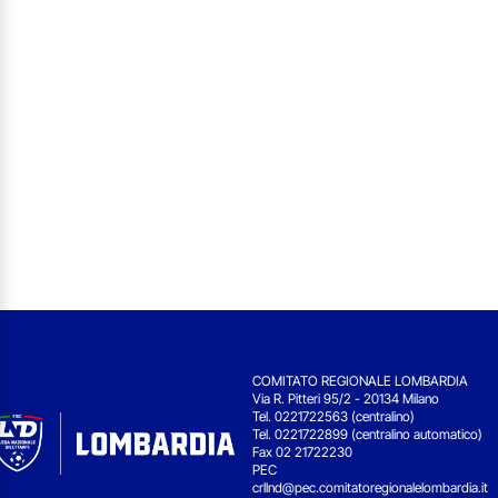
COMITATO REGIONALE LOMBARDIA
Via R. Pitteri 95/2 - 20134 Milano
Tel. 0221722563 (centralino)
Tel. 0221722899 (centralino automatico)
Fax 02 21722230
PEC
crllnd@pec.comitatoregionalelombardia.it