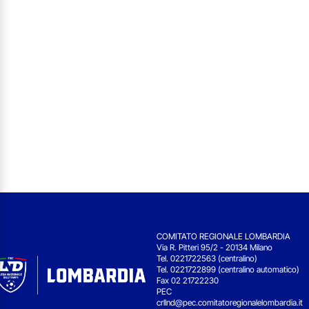
COMITATO REGIONALE LOMBARDIA
Via R. Pitteri 95/2 - 20134 Milano
Tel. 0221722563 (centralino)
Tel. 0221722899 (centralino automatico)
Fax 02 21722230
PEC
crllnd@pec.comitatoregionalelombardia.it