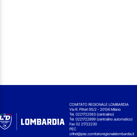
COMITATO REGIONALE LOMBARDIA
Via R. Pitteri 95/2 - 20134 Milano
Tel. 0221722563 (centralino)
Tel. 0221722899 (centralino automatico)
Fax 02 21722230
PEC
crllnd@pec.comitatoregionalelombardia.it