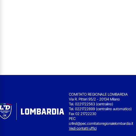
COMITATO REGIONALE LOMBARDIA
Via R. Pitteri 95/2 - 20134 Milano
Tel. 0221722563 (centralino)
Tel. 0221722899 (centralino automatico)
Fax 02 21722230
PEC
crllnd@pec.comitatoregionalelombardia.it
Vedi contatti uffici