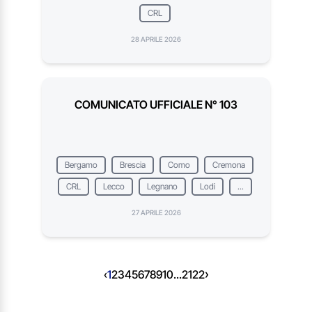
CRL
28 APRILE 2026
COMUNICATO UFFICIALE N° 103
Bergamo
Brescia
Como
Cremona
CRL
Lecco
Legnano
Lodi
...
27 APRILE 2026
›
‹
1
2
3
4
5
6
7
8
9
10
...
21
22